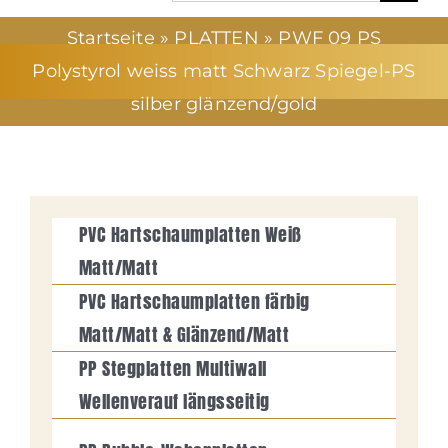
nach:
Startseite
»
PLATTEN
»
PWF 09 PS
UNTERNEHMEN
Polystyrol weiss matt Schwarz Spiegel-PS
silber glänzend/gold
NEWS
SERVICE
PVC Hartschaumplatten Weiß
PRODUKTE
Matt/Matt
PVC Hartschaumplatten färbig
KURSE/CHARTS
Matt/Matt & Glänzend/Matt
PP Stegplatten Multiwall
KONTAKT
Wellenverauf längsseitig