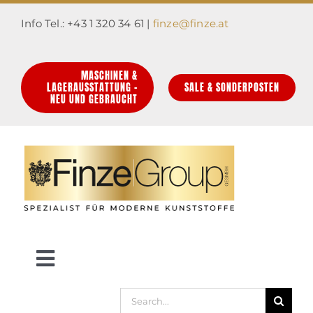
Zum
Info Tel.: +43 1 320 34 61 |
finze@finze.at
Inhalt
springen
MASCHINEN &
LAGERAUSSTATTUNG –
SALE & SONDERPOSTEN
NEU UND GEBRAUCHT
Toggle
Navigation
Suche
HOME