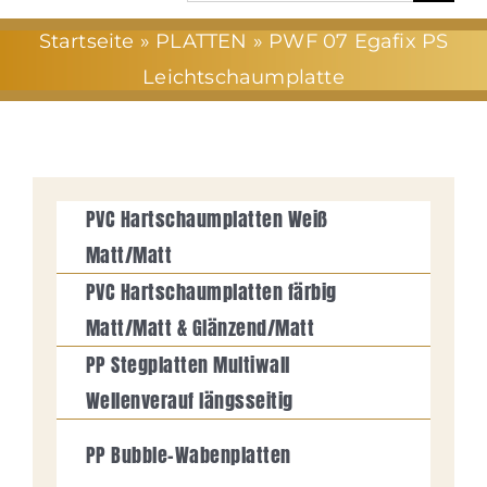
nach:
Startseite
»
PLATTEN
»
PWF 07 Egafix PS
UNTERNEHMEN
Leichtschaumplatte
NEWS
SERVICE
PVC Hartschaumplatten Weiß
Matt/Matt
PRODUKTE
PVC Hartschaumplatten färbig
Matt/Matt & Glänzend/Matt
KURSE/CHARTS
PP Stegplatten Multiwall
Wellenverauf längsseitig
KONTAKT
PP Bubble-Wabenplatten