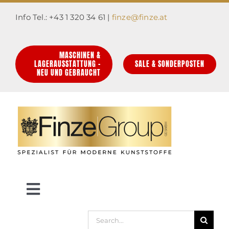
Zum
Info Tel.: +43 1 320 34 61 |
finze@finze.at
Inhalt
springen
MASCHINEN &
LAGERAUSSTATTUNG –
SALE & SONDERPOSTEN
NEU UND GEBRAUCHT
Toggle
Navigation
Suche
HOME