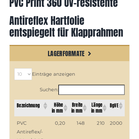
PVC Print 360 UV-resistente
Antireflex Hartfolie
entspiegelt für Klapprahmen
LAGERFORMATE
Einträge anzeigen
Suchen:
Höhe
Breite
Länge
Bezeichnung
BgVE
in mm
in mm
in mm
PVC
0,20
148
210
2000
Antireflex/-