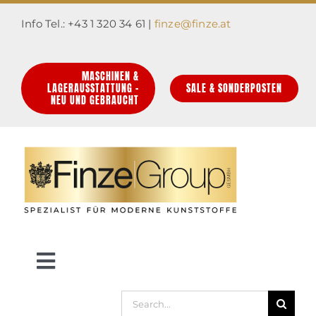
Zum
Info Tel.: +43 1 320 34 61 |
finze@finze.at
Inhalt
springen
MASCHINEN &
LAGERAUSSTATTUNG –
SALE & SONDERPOSTEN
NEU UND GEBRAUCHT
Toggle
Navigation
Suche
HOME