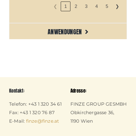
❮
❯
1
2
3
4
5
ANWENDUNGEN
Kontakt:
Adresse:
Telefon: +43 1 320 34 61
FINZE GROUP GESMBH
Fax: +43 1 320 76 87
Obkirchergasse 36,
E-Mail:
finze@finze.at
1190 Wien