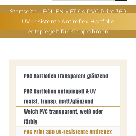
nach:
Startseite
»
FOLIEN
»
FT 04 PVC Print 360
UNTERNEHMEN
UV-resistente Antireflex Hartfolie
entspiegelt für Klapprahmen
NEWS
SERVICE
PRODUKTE
PVC Hartfolien transparent glänzend
PVC Hartfolien entspiegelt & UV
KURSE/CHARTS
resist. transp. matt/glänzend
Weich PVC transparent, weiß oder
KONTAKT
färbig
PVC Print 360 UV-resistente Antireflex